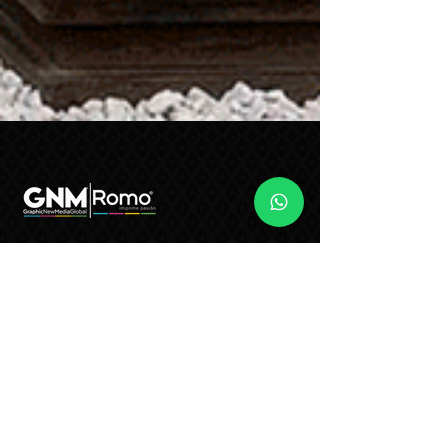
01 (55) 2122-6050
ventas@gruporomo.com
San José de Los Leones 9, Lázaro
Cárdenas, 53560 Naucalpan de
Juárez, Méx., México.