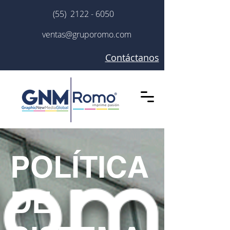
(55) 2122 - 6050
ventas@gruporomo.com
Contáctanos
POLÍTICA
DE